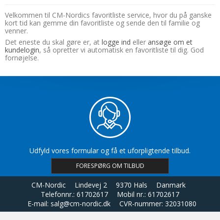
Velkommen til CM-Nordics favoritliste service, hvor du på ganske
kort tid kan gemme din favoritliste og sende den til familie og
venner.
Det eneste du skal gøre er, at
logge ind
eller
ansøge om et
kundelogin
, så opretter vi automatisk en favoritliste til dig. God
fornøjelse.
Udfyld vores formular og få et uforpligtende tilbud.
FORESPØRG OM TILBUD
CM-Nordic
Lindevej 2
9370 Hals
Danmark
Telefonnr.
:
61702617
Mobil nr.
:
61702617
E-mail
:
salg@cm-nordic.dk
CVR-nummer
:
32031080