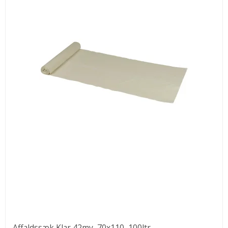
Affaldssæk Klar,42my, 70x110, 100ltr