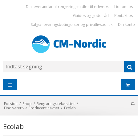
Din leverandør af rengøringsmidler til erhverv.
Lidt om os
Guides og gode råd
Kontakt os
Salgs/-leveringsbetingelser og privatlivspolitik
Din konto
Forside
/
Shop
/
Rengøringsrekvisitter
/
Find varer via Producent navnet
/
Ecolab
Ecolab