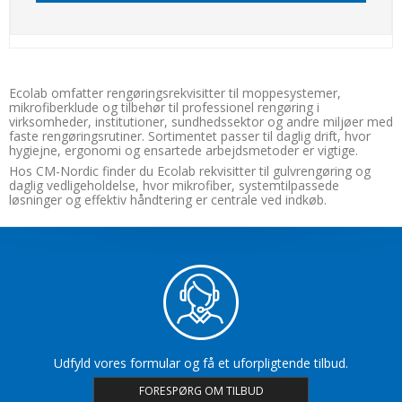
Ecolab omfatter rengøringsrekvisitter til moppesystemer,
mikrofiberklude og tilbehør til professionel rengøring i
virksomheder, institutioner, sundhedssektor og andre miljøer med
faste rengøringsrutiner. Sortimentet passer til daglig drift, hvor
hygiejne, ergonomi og ensartede arbejdsmetoder er vigtige.
Hos CM-Nordic finder du Ecolab rekvisitter til gulvrengøring og
daglig vedligeholdelse, hvor mikrofiber, systemtilpassede
løsninger og effektiv håndtering er centrale ved indkøb.
Udfyld vores formular og få et uforpligtende tilbud.
FORESPØRG OM TILBUD