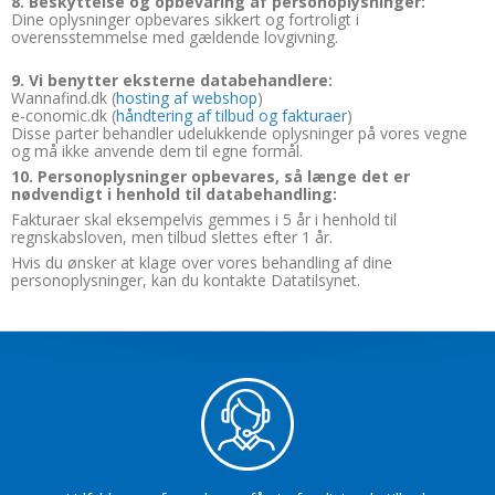
8. Beskyttelse og opbevaring af personoplysninger:
Dine oplysninger opbevares sikkert og fortroligt i
overensstemmelse med gældende lovgivning.
9. Vi benytter eksterne databehandlere:
Wannafind.dk (
hosting af webshop
)
e-conomic.dk (
håndtering af tilbud og fakturaer
)
Disse parter behandler udelukkende oplysninger på vores vegne
og må ikke anvende dem til egne formål.
10. Personoplysninger opbevares, så længe det er
nødvendigt i henhold til databehandling:
Fakturaer skal eksempelvis gemmes i 5 år i henhold til
regnskabsloven, men tilbud slettes efter 1 år.
Hvis du ønsker at klage over vores behandling af dine
personoplysninger, kan du kontakte Datatilsynet.