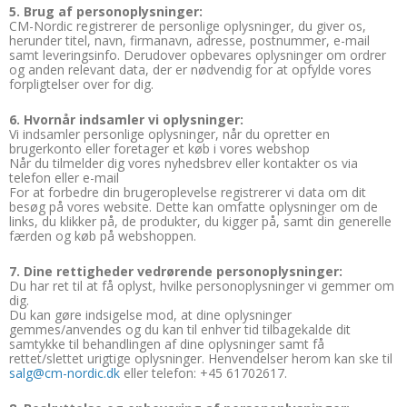
5. Brug af personoplysninger:
CM-Nordic registrerer de personlige oplysninger, du giver os,
herunder titel, navn, firmanavn, adresse, postnummer, e-mail
samt leveringsinfo. Derudover opbevares oplysninger om ordrer
og anden relevant data, der er nødvendig for at opfylde vores
forpligtelser over for dig.
6. Hvornår indsamler vi oplysninger:
Vi indsamler personlige oplysninger, når du opretter en
brugerkonto eller foretager et køb i vores webshop
Når du tilmelder dig vores nyhedsbrev eller kontakter os via
telefon eller e-mail
For at forbedre din brugeroplevelse registrerer vi data om dit
besøg på vores website. Dette kan omfatte oplysninger om de
links, du klikker på, de produkter, du kigger på, samt din generelle
færden og køb på webshoppen.
7. Dine rettigheder vedrørende personoplysninger:
Du har ret til at få oplyst, hvilke personoplysninger vi gemmer om
dig.
Du kan gøre indsigelse mod, at dine oplysninger
gemmes/anvendes og du kan til enhver tid tilbagekalde dit
samtykke til behandlingen af dine oplysninger samt få
rettet/slettet urigtige oplysninger. Henvendelser herom kan ske til
salg@cm-nordic.dk
eller telefon: +45 61702617.