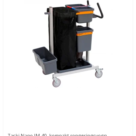
Taski Nano JM 40, kompakt rengøringsvogn