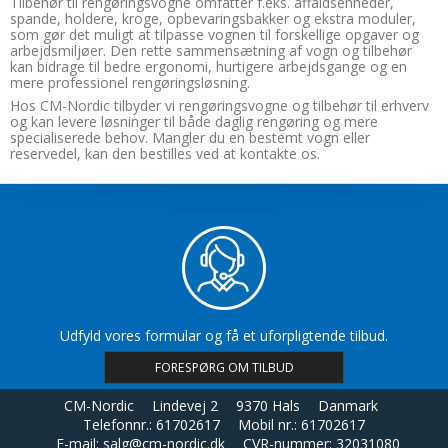
Tilbehør til rengøringsvogne omfatter f.eks. affaldsenheder,
spande, holdere, kroge, opbevaringsbakker og ekstra moduler,
som gør det muligt at tilpasse vognen til forskellige opgaver og
arbejdsmiljøer. Den rette sammensætning af vogn og tilbehør
kan bidrage til bedre ergonomi, hurtigere arbejdsgange og en
mere professionel rengøringsløsning.
Hos CM-Nordic tilbyder vi rengøringsvogne og tilbehør til erhverv
og kan levere løsninger til både daglig rengøring og mere
specialiserede behov. Mangler du en bestemt vogn eller
reservedel, kan den bestilles ved at kontakte os.
Udfyld vores formular og få et uforpligtende tilbud.
FORESPØRG OM TILBUD
CM-Nordic
Lindevej 2
9370 Hals
Danmark
Telefonnr.
:
61702617
Mobil nr.
:
61702617
E-mail
:
salg@cm-nordic.dk
CVR-nummer
:
32031080