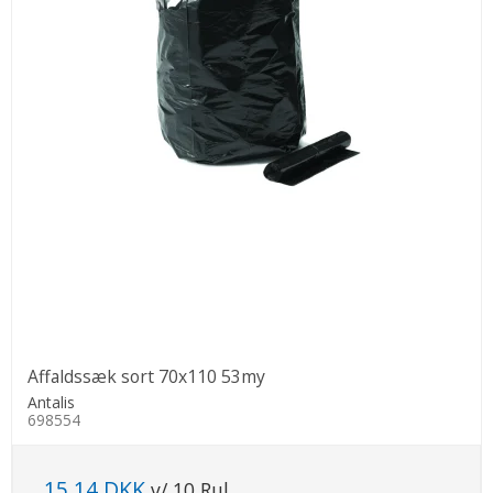
Affaldssæk sort 70x110 53my
Antalis
698554
15,14 DKK
v/ 10 Rul