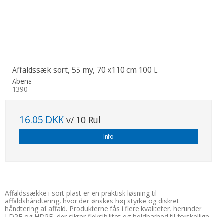
Affaldssæk sort, 55 my, 70 x110 cm 100 L
Abena
1390
16,05 DKK
v/ 10 Rul
Info
Affaldssække i sort plast er en praktisk løsning til
affaldshåndtering, hvor der ønskes høj styrke og diskret
håndtering af affald. Produkterne fås i flere kvaliteter, herunder
LDPE og HDPE, der sikrer fleksibilitet og holdbarhed til forskellige