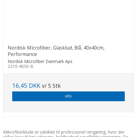
Nordisk Microfiber, Glasklud, Blå, 40x40cm,
Performance
Nordisk Microfiber Danmark Aps
2210-4050-B
16,45 DKK
v/ 5 Stk
Info
Mikrofiberklude er udviklet til professionel rengøring, hvor der
stilles krav til høj ydeevne, holdbarhed og effektiv rengøring. De