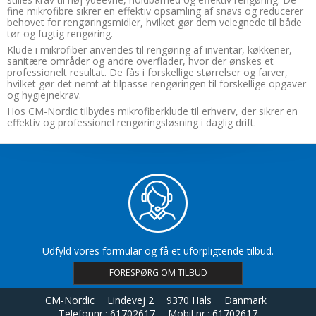
fine mikrofibre sikrer en effektiv opsamling af snavs og reducerer
behovet for rengøringsmidler, hvilket gør dem velegnede til både
tør og fugtig rengøring.
Klude i mikrofiber anvendes til rengøring af inventar, køkkener,
sanitære områder og andre overflader, hvor der ønskes et
professionelt resultat. De fås i forskellige størrelser og farver,
hvilket gør det nemt at tilpasse rengøringen til forskellige opgaver
og hygiejnekrav.
Hos CM-Nordic tilbydes mikrofiberklude til erhverv, der sikrer en
effektiv og professionel rengøringsløsning i daglig drift.
Udfyld vores formular og få et uforpligtende tilbud.
FORESPØRG OM TILBUD
CM-Nordic
Lindevej 2
9370 Hals
Danmark
Telefonnr.
:
61702617
Mobil nr.
:
61702617