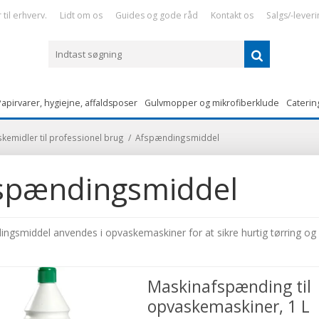
til erhverv.
Lidt om os
Guides og gode råd
Kontakt os
Salgs/-leveri
apirvarer, hygiejne, affaldsposer
Gulvmopper og mikrofiberklude
Caterin
kemidler til professionel brug
/
Afspændingsmiddel
spændingsmiddel
ngsmiddel anvendes i opvaskemaskiner for at sikre hurtig tørring og 
Maskinafspænding til
opvaskemaskiner, 1 L