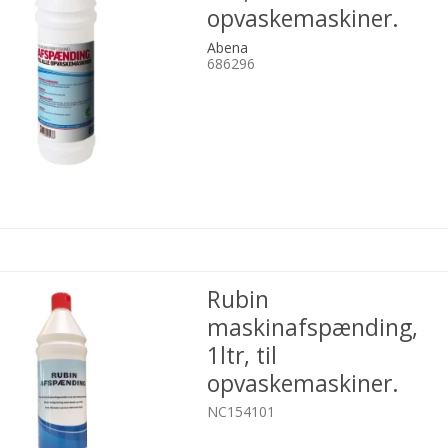
opvaskemaskiner.
Abena
686296
Rubin
maskinafspænding,
1ltr, til
opvaskemaskiner.
NC154101