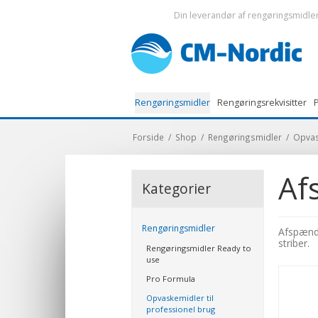
Din leverandør af rengøringsmidler 
Rengøringsmidler
Rengøringsrekvisitter
P
Forside
/
Shop
/
Rengøringsmidler
/
Opvas
Af
Kategorier
Rengøringsmidler
Afspændi
striber.
Rengøringsmidler Ready to
use
Pro Formula
Opvaskemidler til
professionel brug