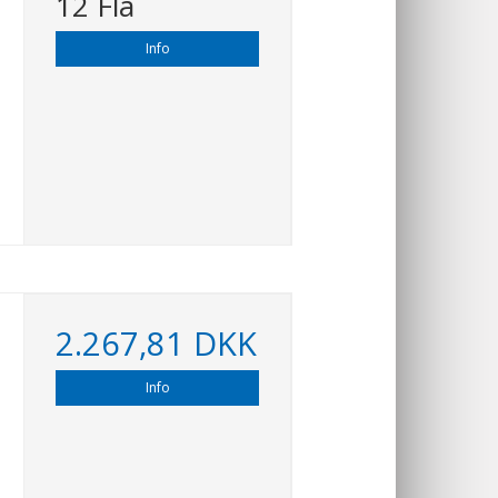
12 Fla
Info
2.267,81 DKK
Info