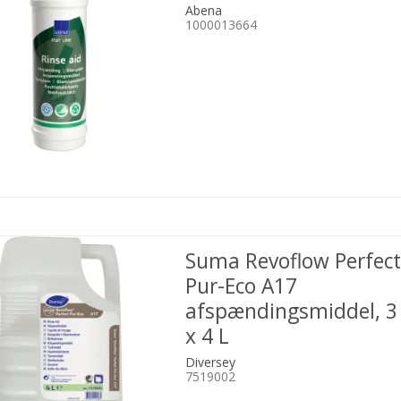
Abena
1000013664
Suma Revoflow Perfect
Pur-Eco A17
afspændingsmiddel, 3
x 4 L
Diversey
7519002