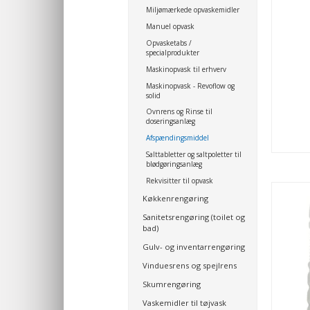
Miljømærkede opvaskemidler
Manuel opvask
Opvasketabs /
specialprodukter
Maskinopvask til erhverv
Maskinopvask - Revoflow og
solid
Ovnrens og Rinse til
doseringsanlæg
Afspændingsmiddel
Salttabletter og saltpoletter til
blødgøringsanlæg
Rekvisitter til opvask
Køkkenrengøring
Sanitetsrengøring (toilet og
bad)
Gulv- og inventarrengøring
Vinduesrens og spejlrens
Skumrengøring
Vaskemidler til tøjvask