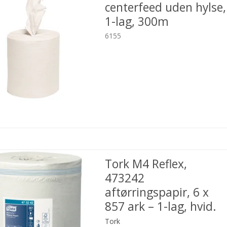
centerfeed uden hylse,
1-lag, 300m
6155
Tork M4 Reflex,
473242
aftørringspapir, 6 x
857 ark – 1-lag, hvid.
Tork