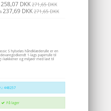
258,07 DKK
271,65 DKK
237,69 DKK
271,65 DKK
li
assic S hylseløs håndklæderulle er en
evaregodkendt 1-lags papirrulle til
 i køkkener og miljøer med lavt til
.:
448257
På lager