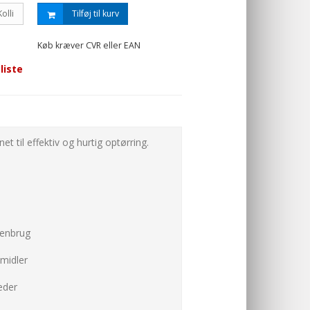
Kolli
Tilføj til kurv
Køb kræver CVR eller EAN
tliste
t til effektiv og hurtig optørring.
genbrug
midler
eder