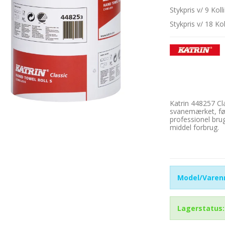
Stykpris v/ 9 Kolli
Stykpris v/ 18 Kol
Katrin 448257 Cl
svanemærket, fød
professionel brug
middel forbrug.
Model/Varenr
Lagerstatus: