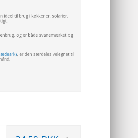
ideel til brug i køkkener, solarier,
igt.
gsgenbrug, og er både svanemærket og
lædeark)
, er den særdeles velegnet til
hånd.