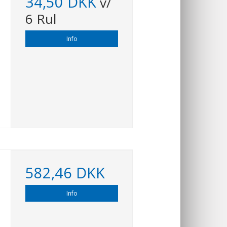
34,50 DKK
v/
6 Rul
Info
582,46 DKK
Info