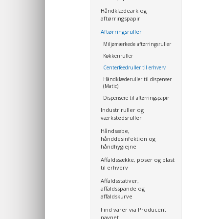
Håndklædeark og
aftørringspapir
Aftørringsruller
Miljømærkede aftørringsruller
Køkkenruller
Centerfeedruller til erhverv
Håndklæderuller til dispenser
(Matic)
Dispensere til aftørringspapir
Industriruller og
værkstedsruller
Håndsæbe,
hånddesinfektion og
håndhygiejne
Affaldssække, poser og plast
til erhverv
Affaldsstativer,
affaldsspande og
affaldskurve
Find varer via Producent
navnet