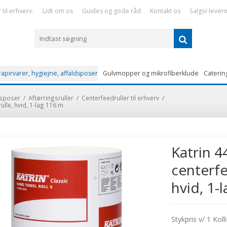
til erhverv.
Lidt om os
Guides og gode råd
Kontakt os
Salgs/-leveri
apirvarer, hygiejne, affaldsposer
Gulvmopper og mikrofiberklude
Caterin
ldsposer
/
Aftørringsruller
/
Centerfeedruller til erhverv
/
ulle, hvid, 1-lag 116 m
Katrin 4
centerfe
hvid, 1-
Stykpris v/ 1 Kolli