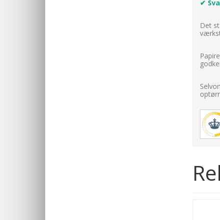
✔ Sv
Det st
værkst
Papire
godken
Selvom
optørr
Re