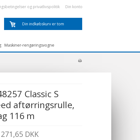
ngsbetingelser og privatlivspolitik
Din konto
Din indkøbskurv er tom
g
Maskiner-rengøringsvogne
48257 Classic S
ed aftørringsrulle,
lag 116 m
271,65 DKK