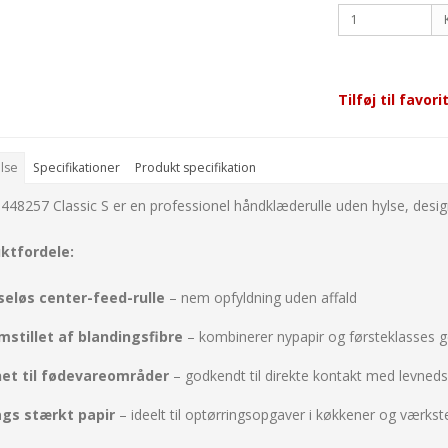
Tilføj til favori
lse
Specifikationer
Produkt specifikation
 448257 Classic S er en professionel håndklæderulle uden hylse, designe
ktfordele:
seløs center-feed-rulle
– nem opfyldning uden affald
mstillet af blandingsfibre
– kombinerer nypapir og førsteklasses 
et til fødevareområder
– godkendt til direkte kontakt med levneds
ags stærkt papir
– ideelt til optørringsopgaver i køkkener og værkst